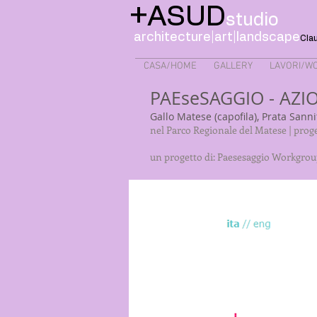
+ASUD
studio
architecture|art|landscape
Clau
CASA/HOME
GALLERY
LAVORI/W
PAEseSAGGIO - AZI
Gallo Matese (capofila), Prata Sanni
nel Parco Regionale del Matese | pro
un progetto di: Paesesaggio Workgrou