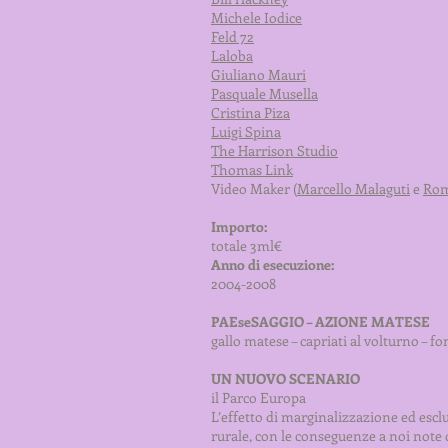
Michele Iodice
Feld 72
Laloba
Giuliano Mauri
Pasquale Musella
Cristina Piza
Luigi Spina
The Harrison Studio
Thomas Link
Video Maker (
Marcello Malaguti
e
Rom
Importo:
totale 3ml€
Anno di esecuzione:
2004-2008
PAEseSAGGIO – AZIONE MATESE
gallo matese – capriati al volturno – fo
UN NUOVO SCENARIO
il Parco Europa
L’effetto di marginalizzazione ed escl
rurale, con le conseguenze a noi note 