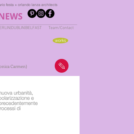
ario festa + orlando lanza architects
NEWS
ERLIN|DUBLIN|BELFAST
Team/Contact
works
 Monica Carmen)