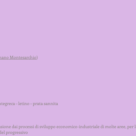
ano Montesarchio
)
ntegreca – letino – prata sannita
usione dai processi di sviluppo economico-industriale di molte aree, per 
del progressivo