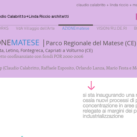
claudio calabritto + linda riccio + m
dio Calabritto+Linda Riccio architetti
ORKS
VdA Villaggio dell'Arte
AZIONEmatese
VISION/RU.DE.RI
B
ONE
MATESE
|
Parco Regionale del Matese (CE)
ta, Letino, Fontegreca, Capriati a Volturno (CE)
getto coofinanziato con fondi POR 2000-2006
p (Claudio Calabritto, Raffaele Esposito, Orlando Lanza, Mario Festa e