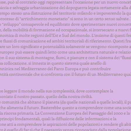
e, può al contrario oggi rappresentare l’occasione per un nuovo concett
ssiccia e selvaggia urbanizzazione del dopoguerra legata certamente alla d
mpo stesso una distruzione del territorio svilendo e impoverendo la qual
 processo di “arricchimento monetario” si sono in un certo senso salvate
uno “sviluppo” consapevole ed equilibrato dove sperimentare nuovi concett
, della mobilità di formazione ed occupazionale, si intersecano a nuovi
economica di molte regioni dell’Est e Sud del mondo. L’insieme di questi 
flussi di comunicazione ed ambiti territoriali di riferimento. Questi fr
are un loro significato e potenzialità solamente se vengono ricomposte a
o europeo può essere quindi letto come una architettura naturale e relazio
 il suo sistema di montagne, fiumi, e pianure e con il sistema dei “flussi”
ua collocazione, si innesta in questo sistema quale anello di
ninica nel Mediterraneo del Parco Europa e può contribuire
ntità continentale che si confronta con il futuro di un Mediterraneo qual
ve leggere il mondo nella sua complessità, dove contemplare la
oniato il nostro passato, quello della nostra civiltà.
comunità che abitano il pianeta (da quelle nazionali a quelle locali), il p
ale che alimenta il futuro. Basterebbe questo a comprendere come una soci
ia risorsa primaria. La Convenzione Europea del Paesaggio del 2000 e l
rincipi fondamentali, quali la diffusione delle informazioni e la
ne atti a comprendere le aspirazioni delle popolazioni e rendere gli abit
to è quello di far sì che il paesaggio venga riconosciuto dalla popolazion