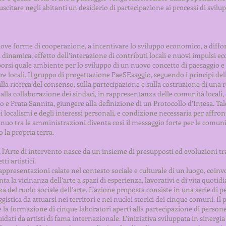
scitare negli abitanti un desiderio di partecipazione ai processi di svilu
 nuove forme di cooperazione, a incentivare lo sviluppo economico, a dif
 dinamica, effetto dell’interazione di contributi locali e nuovi impulsi ec
porsi quale ambiente per lo sviluppo di un nuovo concetto di paesaggio e
ure locali. Il gruppo di progettazione PaeSEsaggio, seguendo i principi del
lla ricerca del consenso, sulla partecipazione e sulla costruzione di una r
 alla collaborazione dei sindaci, in rappresentanza delle comunità locali,
o e Prata Sannita, giungere alla definizione di un Protocollo d’Intesa. T
 localismi e degli interessi personali, e condizione necessaria per affron
ntinuo tra le amministrazioni diventa così il messaggio forte per le comuni
 la propria terra.
te, l’Arte di intervento nasce da un insieme di presupposti ed evoluzioni t
ti artistici.
ppresentazioni calate nel contesto sociale e culturale di un luogo, coin
ta la vicinanza dell’arte a spazi di esperienza, lavorativi e di vita quoti
 del ruolo sociale dell’arte. L’azione proposta consiste in una serie di p
istica da attuarsi nei territori e nei nuclei storici dei cinque comuni. Il 
a formazione di cinque laboratori aperti alla partecipazione di persone 
uidati da artisti di fama internazionale. L’iniziativa sviluppata in sinergia