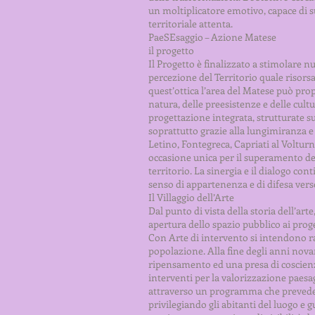
un moltiplicatore emotivo, capace di su
territoriale attenta.
PaeSEsaggio – Azione Matese
il progetto
Il Progetto è finalizzato a stimolare
percezione del Territorio quale risorsa
quest’ottica l’area del Matese può pro
natura, delle preesistenze e delle cult
progettazione integrata, strutturate su
soprattutto grazie alla lungimiranza e
Letino, Fontegreca, Capriati al Volturn
occasione unica per il superamento dei
territorio. La sinergia e il dialogo co
senso di appartenenza e di difesa verso
Il Villaggio dell’Arte
Dal punto di vista della storia dell’ar
apertura dello spazio pubblico ai proget
Con Arte di intervento si intendono ra
popolazione. Alla fine degli anni novan
ripensamento ed una presa di coscienza
interventi per la valorizzazione paesagg
attraverso un programma che prevede l
privilegiando gli abitanti del luogo e g