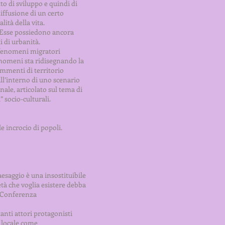
o di sviluppo e quindi di
iffusione di un certo
ità della vita.
. Esse possiedono ancora
i di urbanità.
 fenomeni migratori
fenomeni sta ridisegnando la
ammenti di territorio
ll’interno di uno scenario
nale, articolato sul tema di
 socio-culturali.
e incrocio di popoli.
aesaggio è una insostituibile
età che voglia esistere debba
a Conferenza
anti attori protagonisti
e locale come