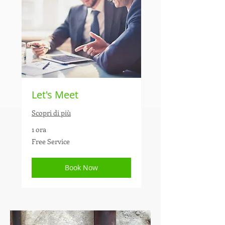
Creativity
Let's Meet
Scopri di più
1 ora
Free
Free Service
Service
Book Now