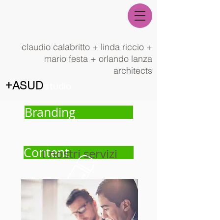
claudio calabritto + linda riccio +
mario festa + orlando lanza
architects
+ASUD
studio
architecture|art|landscape
Claudio
Branding
Calabritto+Linda Riccio architetti
NEWS
Content
I nostri servizi
Strategy