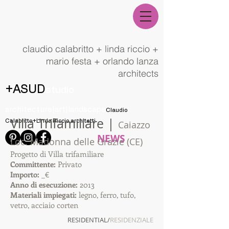
claudio calabritto + linda riccio +
mario festa + orlando lanza
architects
+ASUD
studio
architecture|art|landscape
Claudio
Villa Trifamiliare |
Calabritto+Linda Riccio architetti
Caiazzo
NEWS
Loc. Madonna delle Grazie (CE)
Progetto di Villa trifamiliare
Committente:
Privato
Importo:
_€
Anno di esecuzione:
2013
Materiali impiegati:
legno, ferro, tufo,
vetro, acciaio corten
RESIDENTIAL/
RESIDENZIALE